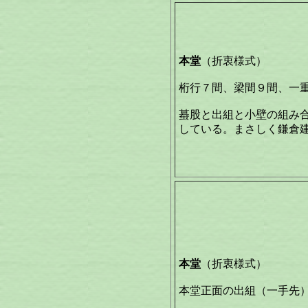
本堂
（折衷様式）
桁行７間、梁間９間、一
蟇股と出組と小壁の組み
している。まさしく鎌倉
本堂
（折衷様式）
本堂正面の出組（一手先