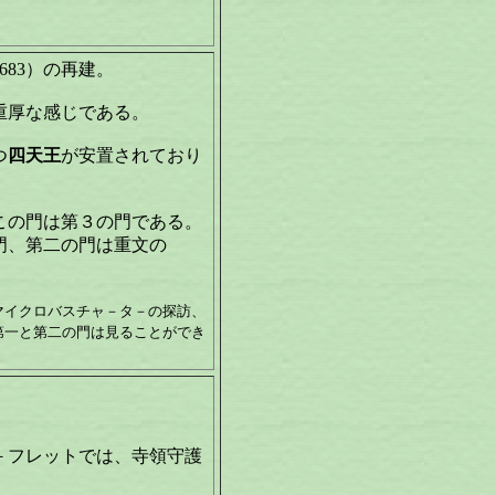
683）の再建。
重厚な感じである。
つ
四天王
が安置されており
この門は第３の門である。
門、第二の門は重文の
マイクロバスチャ－タ－の探訪、
第一と第二の門は見ることができ
－フレットでは、寺領守護