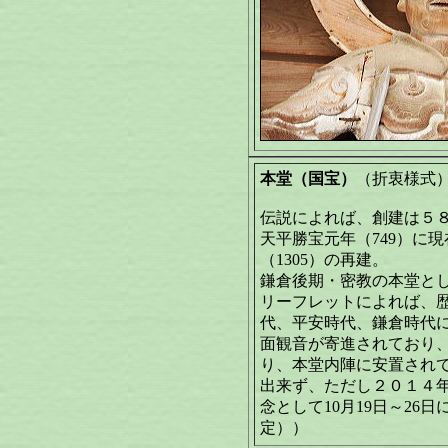
本堂（国宝）
（折衷様式
伝説によれば、創建は５
天平勝宝元年（749）に
（1305）の再建。
鎌倉後期・密教の本堂と
リーフレットによれば、
代、平安時代、鎌倉時代
面観音が寄進されており
り、本堂内陣に安置され
出来ず、ただし２０１４
念として10月19日～26
定））