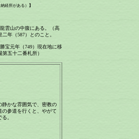
・納経所がある）
】
ｍ龍雲山の中腹にある。（高
二年（587）とのこと。
勝宝元年（749）現在地に移
場第五十二番札所）
の静かな雰囲気で、密教の
道の参道を行くと、やがて
でる。