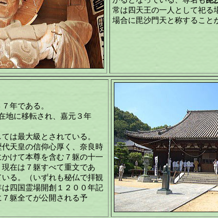
常は四天王の一人として祀る
場合に毘沙門天と称すること
）
８７年である。
現在地に移転され、嘉元３年
しては最大級とされている。
歴代天皇の信仰心厚く、奈良時
にかけて本尊を含む７躯の十一
、現在は７躯すべて重文であ
ている。（いずれも秘仏で拝観
年は四国霊場開創１２００年記
日に７躯全てが公開される予