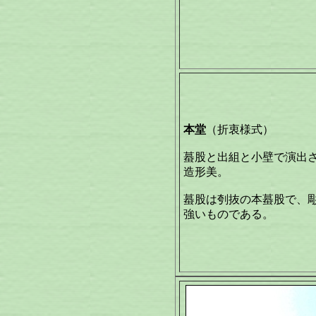
本堂
（折衷様式）
蟇股と出組と小壁で演出
造形美。
蟇股は刳抜の本蟇股で、
強いものである。