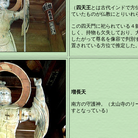
（
四天王
とは古代インドで方
ていたものが仏教にとりいれ
この四天門に祀られている４
しく、持物も欠失しており、
したがって尊名を像容で判別
置されている方位で推定した
増長天
南方の守護神。（太山寺のリ
すとなっている）