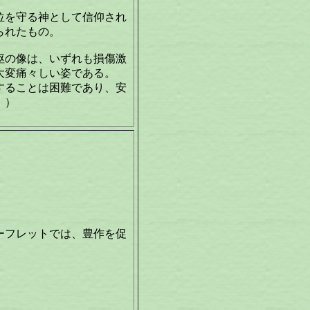
位を守る神として信仰され
られたもの。
躯の像は、いずれも損傷激
大変痛々しい姿である。
することは困難であり、安
。）
ーフレットでは、豊作を促