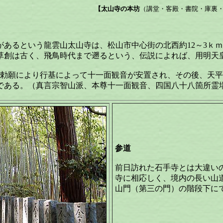
山寺の本坊
（講堂・客殿・書院・庫裏
があるという龍雲山太山寺は、松山市中心街の北西約12～3ｋ
草創は古く、飛鳥時代まで遡るという、伝説によれば、用明天皇
の勅願により行基によって十一面観音が安置され、その後、天平
である。（真言宗智山派、本尊十一面観音、四国八十八箇所霊
参道
前日訪れた石手寺とは大違い
寺に相応しく、境内の長い山
山門（第三の門）の階段下に