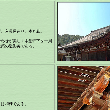
重、入母屋造り、本瓦葺。
合わせが美しく本堂軒下を一周
建築の造形美である。
）は和様である。