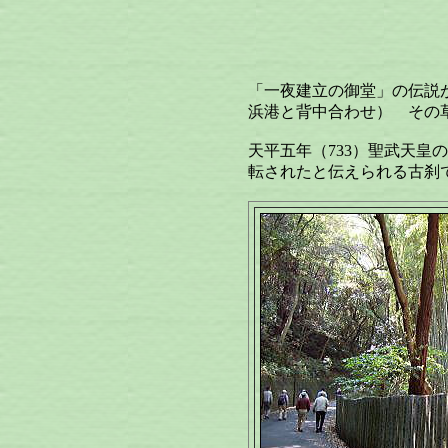
【太
「一夜建立の御堂」の伝説
浜港と背中合わせ） その
天平五年（733）聖武天皇
転されたと伝えられる古刹