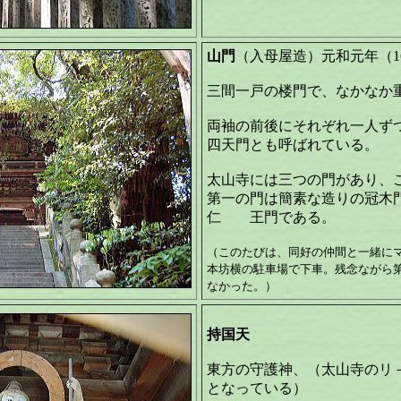
山門
（入母屋造）元和元年（1
三間一戸の楼門で、なかなか
両袖の前後にそれぞれ一人ず
四天門とも呼ばれている。
太山寺には三つの門があり、
第一の門は簡素な造りの冠木
仁 王門である。
（このたびは、同好の仲間と一緒に
本坊横の駐車場で下車。残念ながら
なかった。）
持国天
東方の守護神、（太山寺のリ
となっている）