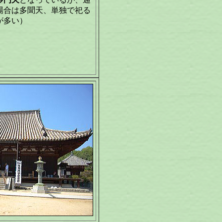
場合は多聞天、単独で祀る
が多い）