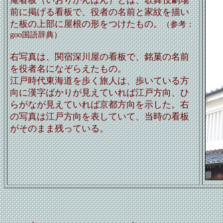
庵看板（いおりかんばん）とは、歌舞伎劇場
前に掲げる看板で、役者の名前と家紋を描い
た板の上部に屋根の形をつけたもの。
（参考：
goo国語辞典）
右写真は、関宿深川屋の看板で、銘菓の名前
を役者名になぞらえたもの。
江戸時代東海道を歩く旅人は、歩いている方
向に漢字ばかりが見えていれば江戸方向、ひ
らがなが見えていれば京都方向を示した。右
の写真は江戸方向を表していて、当時の看板
がそのまま残っている。