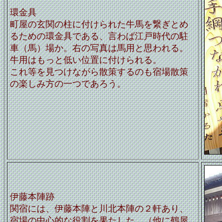
環金具
町屋の玄関の柱に付けられた牛馬を繋ぎとめ
るための環金具である、言わば江戸時代の駐
車（馬）場か。右の写真は馬用と思われる。
牛用はもっと低い位置に付けられる。
これ等を見つけながら散策するのも宿場散策
の楽しみ方の一つであろう。
伊藤本陣跡
関宿には、伊藤本陣と川北本陣の２軒あり、
宿場の中心的な役割を果たした。（他に鶴屋