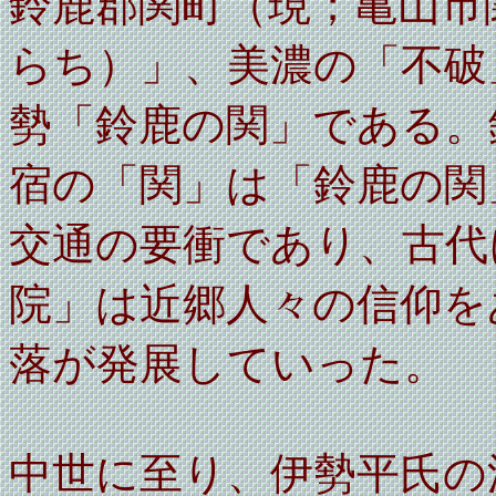
鈴鹿郡関町（現；亀山市
らち）」、美濃の「不破
勢「鈴鹿の関」である。
宿の「関」は「鈴鹿の関
交通の要衝であり、古代
院」は近郷人々の信仰を
落が発展していった。
中世に至り、伊勢平氏の