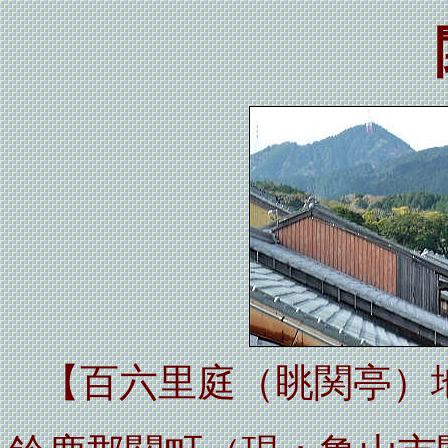
【百六里庭（眺関亭）