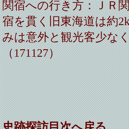
関宿への行き方：ＪＲ関
宿を貫く旧東海道は約2
みは意外と観光客少な
（171127）
史跡探訪目次へ戻る