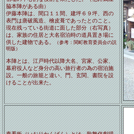
脇本陣がある由）
伊藤本陣は、間口１１間、建坪６９坪、西の
表門は唐破風造、檜皮葺であったとのこと。
現在残っている街道に面した部分（右写真）
は、家族の住居と大名宿泊時の道具置き場に
供した建物である。
（参考：関町教育委員会の説
明版）
本陣とは、江戸時代以降大名、宮家、公家、
幕府役人など身分の高い旅行者の為の宿泊施
設。一般の旅籠と違い、門、玄関、書院を設
けることが出来た。