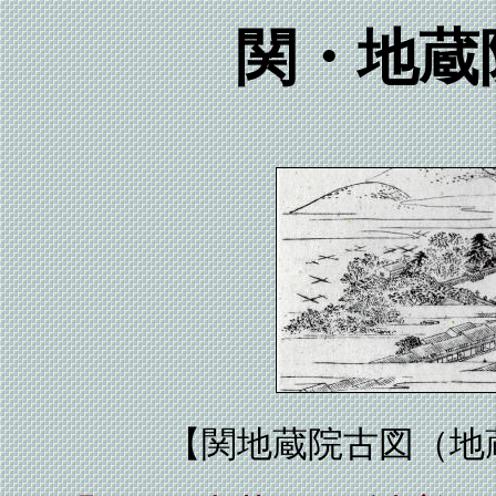
関・地蔵
【関地蔵院古図（地