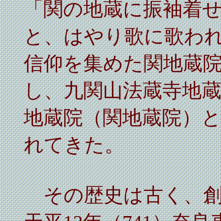
「
関の地蔵に振袖着
と、はやり歌に歌わ
信仰を集めた関地蔵
し、九関山法蔵寺地
地蔵院（関地蔵院）
れてきた。
その歴史は古く、創