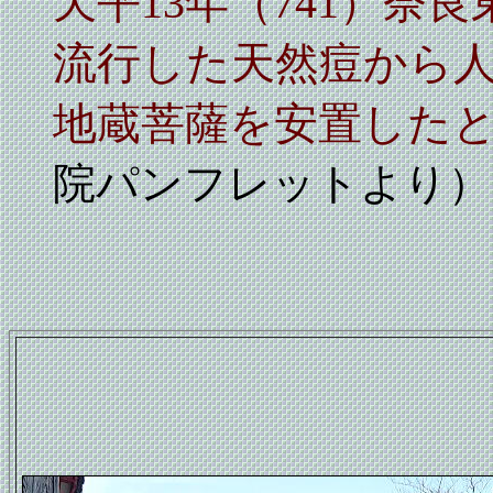
天平13年（741）奈
流行した天然痘から
地蔵菩薩を安置した
院パンフレットより）