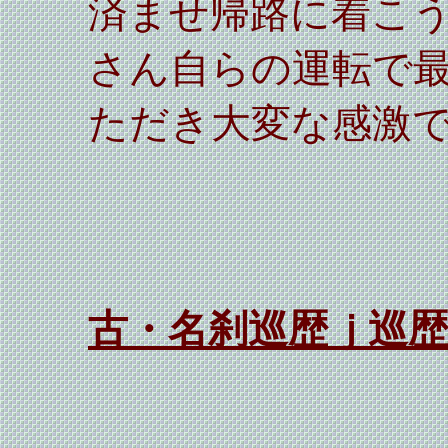
済ませ帰路に着こ
さん自らの運転で
ただき大変な感激
古・名刹巡歴ｊ巡