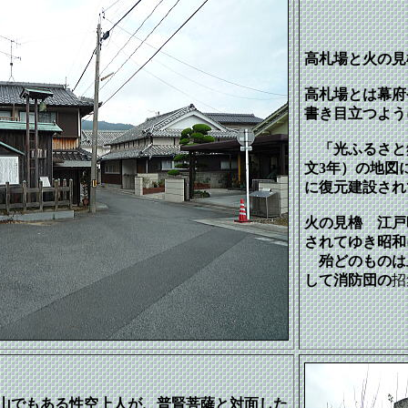
高札場と火の見
高札場とは幕府
書き目立つよう
「光ふるさと郷
文3年）の地図
に復元建設され
火の見櫓 江戸
されてゆき昭和
殆どのものは
して消防団の
招
山でもある性空上人が、普賢菩薩と対面した