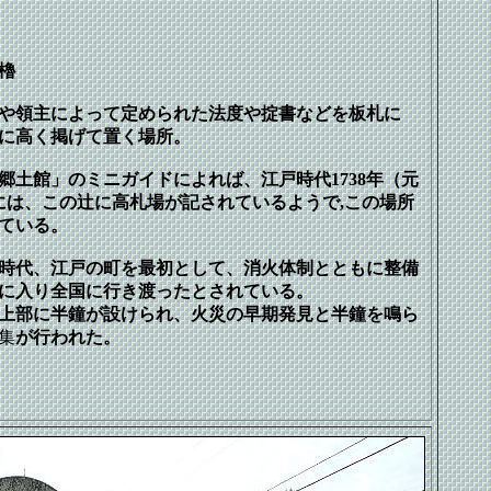
櫓
や領主によって定められた法度や掟書などを板札に
に高く掲げて置く場所。
土館」のミニガイドによれば、江戸時代1738年（元
には、この辻に高札場が記されているようで,この場所
ている。
時代、江戸の町を最初として、消火体制とともに整備
に入り全国に行き渡ったとされている。
上部に半鐘が設けられ、火災の早期発見と半鐘を鳴ら
集
が行われた。