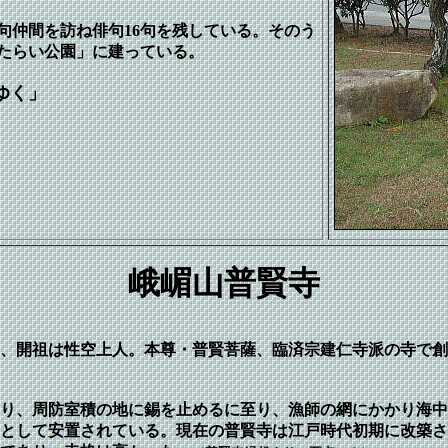
俳句仲間を訪ね俳句16句を残している。そのう
たらい公園」に建っている。
ゆく」
峨嵋山普賢寺
いる、開祖は性空上人。本尊・普賢菩薩、臨済宗建仁寺派の寺で
り、周防室積の地に錫を止めるに至り、漁師の網にかかり海中
として安置されている。現在の普賢寺は江戸時代初期に改築さ