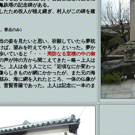
亀趺塔の記念碑がある。
失したため役人が植え継ぎ、村人がこの碑を建
説、要点のみ）
当の姿を見たいと思い、祈願していたら夢枕
けば、望みを叶えてやろう」といった。夢か
歩いていると「
・・・周防なる室積の中の御
の声が沖の方から聞こえてきた～略～上人は
た。上人は会う人ごとに「近頃なにか変わっ
像らしきものが網にかかったが、また元の海
頼み、海に網を入れたところ、一体の仏像が
、普賢菩薩であった。上人は記念に一本のま