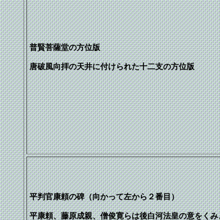
普賢菩薩堂の方位版
唐破風向拝の天井に付けられた十二支の方位版
平判官康頼の碑（向かって左から２番目）
平康頼、藤原成親、僧俊寛らは後白河法皇の意をくみ