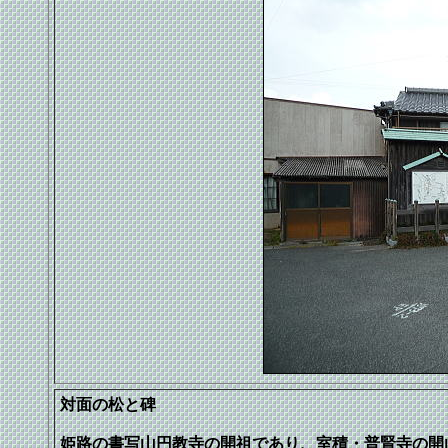
対面の松と碑
姫路の書写山円教寺の開祖であり、室積・普賢寺の開