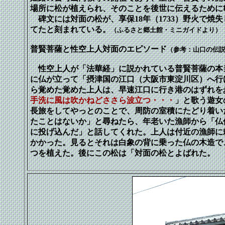
場所に松が植えられ、そのことを後世に伝えるために
碑文には対面の松が、享保18年（1733）野火で焼
てたと刻まれている。
（ふるさと郷土館・ミニガイドより）
普賢菩薩と性空上人対面のエピソード
（参考：山口の伝
性空上人が「法華経」に説かれている普賢菩薩の本
に仏が立って「摂津国の江口（大阪市東淀川区）へ行
ら覚めた覚めた上人は、早速江口に行き港のはずれを
手洗に風は吹かねどささら波立つ・・・
」と歌う遊女
長旅をしてやっとのことで、周防の室積にたどり着い
たことはないか」と尋ねたら、年老いた漁師から「仏
に投げ込んだ」と話してくれた。上人は付近の漁師に
かかった。見るとそれは白象の背に乗った仏の木造で
つを植えた。後にこの松は「対面の松とよばれた。