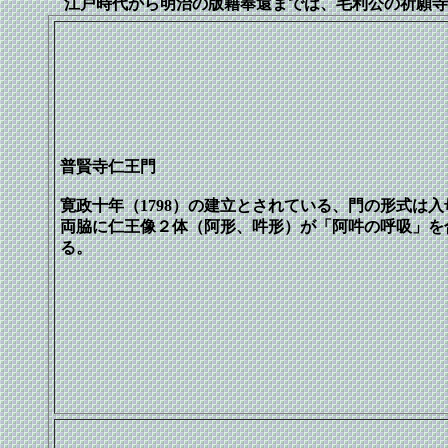
江戸時代から明治の版籍奉還までは、毛利公の祈願寺
普賢寺仁王門
寛政十年（1798）の建立とされている、門の形式は
両脇に仁王像２体（阿形、吽形）が「阿吽の呼吸」を
る。