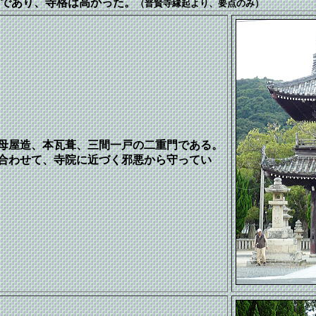
であり、寺格は高かった。
（普賢寺縁起より、要点のみ）
入母屋造、本瓦葺、三間一戸の二重門である。
合わせて、寺院に近づく邪悪から守ってい