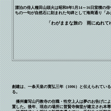
漂泊の俳人種田山頭火は昭和8年5月14～16日室積の
ちの一句が自然石に刻まれた句碑として海商通り「み
「わがままな旅の 雨にぬれて
創建は、一条天皇の寛弘三年（1006）と伝えられて
る。
播州書写山円教寺の住職・性空上人は夢のお告げによ
置した。後年、現在の場所に普賢寺御堂が建立され本尊