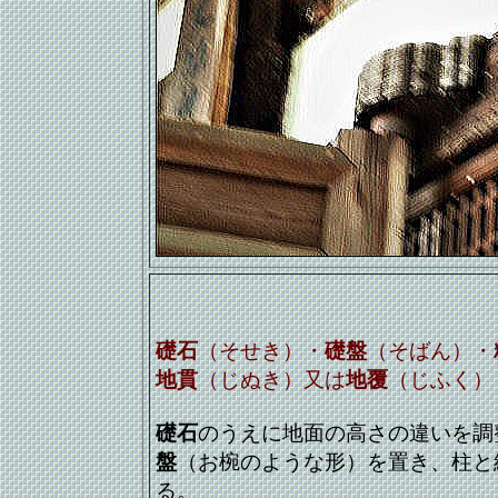
礎石
（そせき）・
礎盤
（そばん）・
地貫
（じぬき）又は
地覆
（じふく）
礎石
のうえに地面の高さの違いを調
盤
（お椀のような形）を置き、柱と
る。