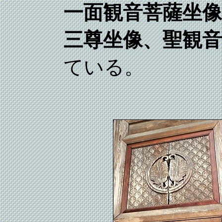
一面観音菩薩坐像
三尊坐像、聖観音
ている。