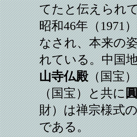
てたと伝えられ
昭和46年（197
なされ、本来の
れている。中国
山寺仏殿
（国宝）
（国宝）と共に
財）は禅宗様式
である。