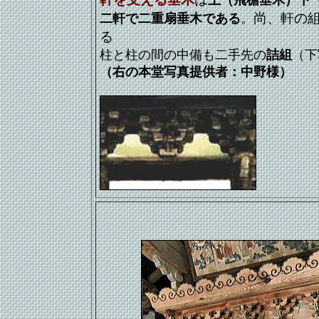
上（飛檐垂木）下
尚、軒の
二軒で二重扇垂木である
。
る
柱と柱の間の中備も二手先の
詰組
（下
（右の本堂写真提供者：中野様）