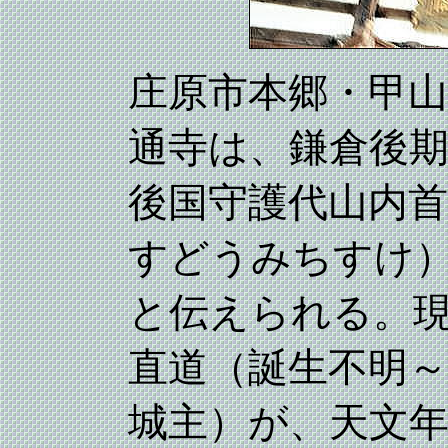
庄原市本郷・甲
通寺は、鎌倉後期
後国守護代山内
すどうみちすけ
と伝えられる。
直道（誕生不明～
城主）が、天文年間