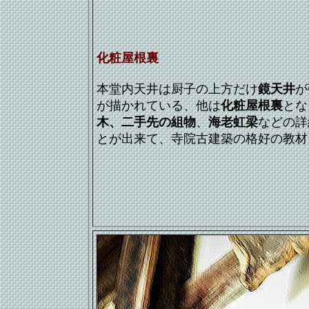
化粧屋根裏
本堂内天井は厨子の上方だけ
鏡天井
が
が描かれている、他は
化粧屋根裏
とな
木、二手先の組物
、
海老虹梁
などの詳
とが出来て、寺院古建築の格好の教材