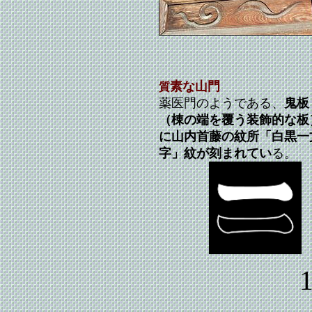
素な山門
質
薬医門のようである、
鬼板
（棟の端を覆う装飾的な板
に山内首藤の紋所「白黒一
字」紋が刻まれてい
る。