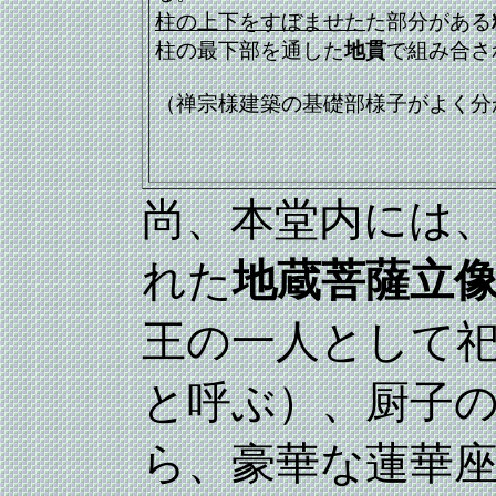
柱の上下をすぼませた
た部分がある
柱の最下部を通した
地貫
で組み合さ
（禅宗様建築の基礎部様子がよく分
尚、本堂内には
れた
地蔵菩薩立
王の一人として
と呼ぶ）、厨子
ら、豪華な蓮華